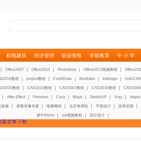
机电建筑
经济管理
职业资格
学前教育
中 小 学
Office2007
Office2010
Photoshop
Office2013视频教程
Office
13&2016教程
project教程
CorelDraw
Illustrator
Indesign
AutoCAD
AD2020教程
CAD2014教程
CAD2007教程
CAD2018教程
CAD200
After Effect
Premiere
Caxa
Maya
SketchUP
Vray
Vegas
店装修
屏幕录像专家
电脑雕刻
达芬奇调色
平面设计
巫师后期
犀牛Rhino
sai视频教程
其它设计