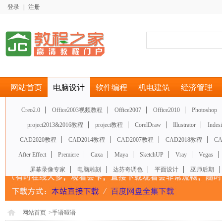
登录
|
注册
网站首页
电脑设计
软件编程
机电建筑
经济管理
Creo2.0
Office2003视频教程
Office2007
Office2010
Photoshop
project2013&2016教程
project教程
CorelDraw
Illustrator
Indes
CAD2020教程
CAD2014教程
CAD2007教程
CAD2018教程
C
After Effect
Premiere
Caxa
Maya
SketchUP
Vray
Vegas
屏幕录像专家
电脑雕刻
达芬奇调色
平面设计
巫师后期
网站首页
>
手语哑语