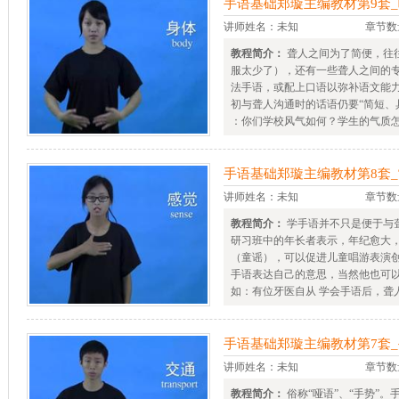
手语基础郑璇主编教材第9套
讲师姓名：未知
章节数
教程简介：
聋人之间为了简便，往往
服太少了），还有一些聋人之间的
法手语，或配上口语以弥补语文能
初与聋人沟通时的话语仍要“简短、
：你们学校风气如何？学生的气质怎.
手语基础郑璇主编教材第8套
讲师姓名：未知
章节数
教程简介：
学手语并不只是便于与
研习班中的年长者表示，年纪愈大
（童谣），可以促进儿童唱游表演
手语表达自己的意思，当然他也可
如：有位牙医自从 学会手语后，聋人
手语基础郑璇主编教材第7套
讲师姓名：未知
章节数
教程简介：
俗称“哑语”、“手势”