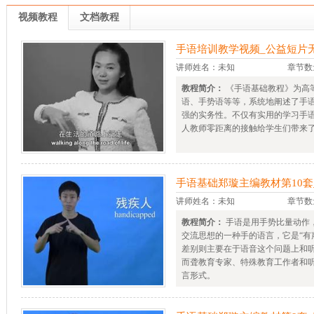
视频教程
文档教程
手语培训教学视频_公益短片
讲师姓名：未知
章节数
教程简介：
《手语基础教程》为高
语、手势语等等，系统地阐述了手
强的实务性。不仅有实用的学习手
人教师零距离的接触给学生们带来
手语基础郑璇主编教材第10套
讲师姓名：未知
章节数
教程简介：
手语是用手势比量动作
交流思想的一种手的语言，它是“有
差别则主要在于语音这个问题上和
而聋教育专家、特殊教育工作者和
言形式。