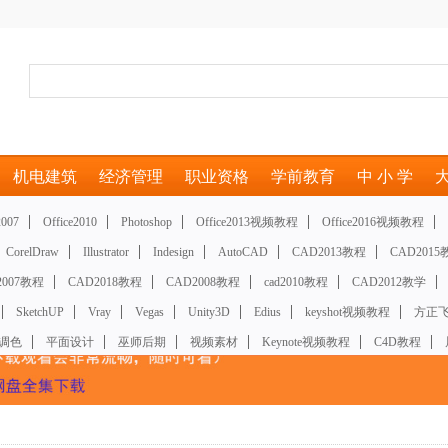
机电建筑
经济管理
职业资格
学前教育
中 小 学
2007
Office2010
Photoshop
Office2013视频教程
Office2016视频教程
CorelDraw
Illustrator
Indesign
AutoCAD
CAD2013教程
CAD2015
2007教程
CAD2018教程
CAD2008教程
cad2010教程
CAD2012教学
SketchUP
Vray
Vegas
Unity3D
Edius
keyshot视频教程
方正
调色
平面设计
巫师后期
视频素材
Keynote视频教程
C4D教程