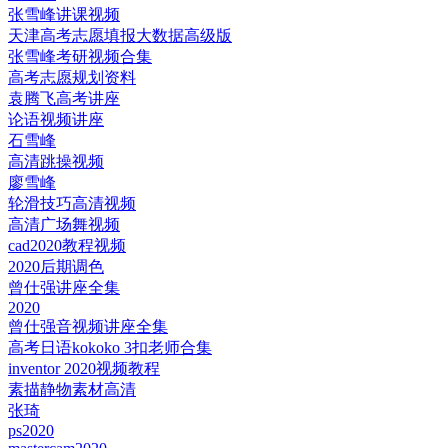
张雪峰讲课视频
天津高考志愿填报大数据高级版
张雪峰考研视频合集
高考志愿规划资料
袁腾飞高考讲座
论语视频讲座
石雪峰
高清跳操视频
廖雪峰
轮滑技巧高清视频
高清广场舞视频
cad2020教程视频
2020后期调色
曾仕强讲座全集
2020
曾仕强音视频讲座全集
高考日语kokoko 3扣老师合集
inventor 2020视频教程
素描静物素材高清
张琦
ps2020