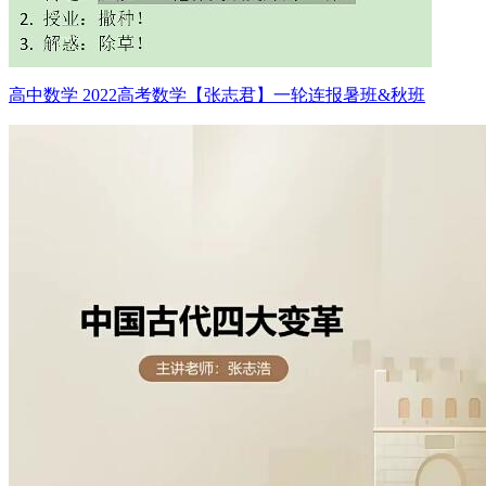
高中数学 2022高考数学【张志君】一轮连报暑班&秋班