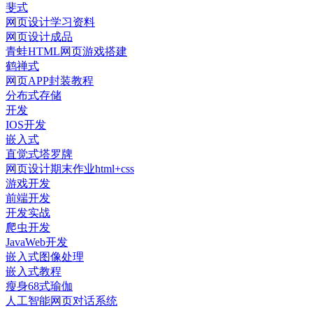
斐式
网页设计学习资料
网页设计成品
青蛙HTML网页游戏搭建
鹤禅式
网页APP封装教程
分布式存储
开发
IOS开发
嵌入式
直觉式塔罗牌
网页设计期末作业html+css
游戏开发
前端开发
开发实战
爬虫开发
JavaWeb开发
嵌入式图像处理
嵌入式教程
瘦身68式瑜伽
人工智能网页对话系统