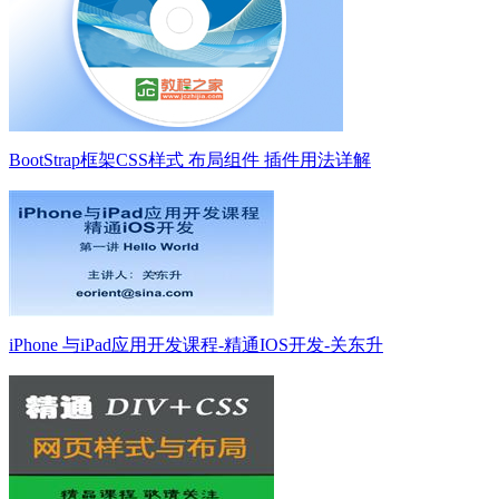
BootStrap框架CSS样式 布局组件 插件用法详解
iPhone 与iPad应用开发课程-精通IOS开发-关东升