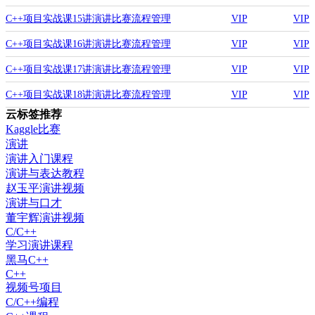
系统-读取记录-获取往届分数.mp4
C++项目实战课15讲演讲比赛流程管理
VIP
VIP
系统-读取记录-解析文件中的数据.mp4
C++项目实战课16讲演讲比赛流程管理
VIP
VIP
系统-查看往届记录功能实现.mp4
C++项目实战课17讲演讲比赛流程管理
VIP
VIP
系统-解决程序中的bug.mp4
C++项目实战课18讲演讲比赛流程管理
VIP
VIP
云标签推荐
系统-清空记录功能实现.mp4
Kaggle比赛
演讲
演讲入门课程
演讲与表达教程
赵玉平演讲视频
演讲与口才
董宇辉演讲视频
C/C++
学习演讲课程
黑马C++
C++
视频号项目
C/C++编程