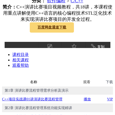
分类：
软件编程
>
C/C++
简介：
C++演讲比赛项目视频教程，共18讲，本课程使
用重点讲解使用C++语言的核心编程技术STL泛化技术
来实现演讲比赛项目的开发全过程。
百度网盘通道下载
复制
课程目录
相关课程
观看帮助
名称
观看
下载
第1章 演讲比赛流程管理需求分析及演示
C++项目实战课01讲演讲比赛流程管理
播放
VIP
第2章 演讲比赛流程管理系统功能实现精讲
系统-比赛需求分析以及成品展示.mp4