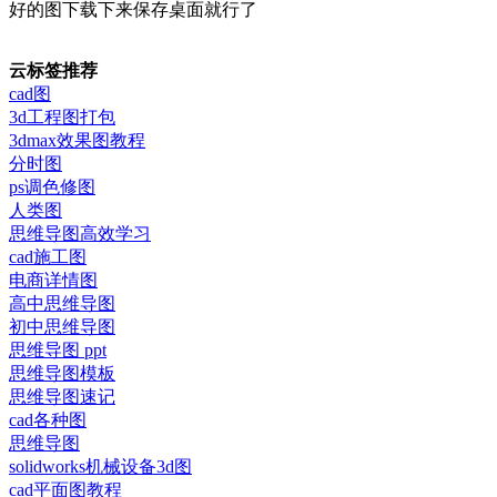
好的图下载下来保存桌面就行了
云标签推荐
cad图
3d工程图打包
3dmax效果图教程
分时图
ps调色修图
人类图
思维导图高效学习
cad施工图
电商详情图
高中思维导图
初中思维导图
思维导图 ppt
思维导图模板
思维导图速记
cad各种图
思维导图
solidworks机械设备3d图
cad平面图教程