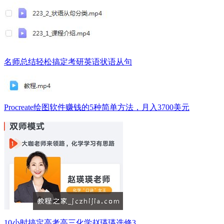
名师总结轻松搞定考研英语状语从句
Procreate绘图软件赚钱的5种简单方法，月入3700美元
10小时搞定高考高三化学赵瑛瑛选修3