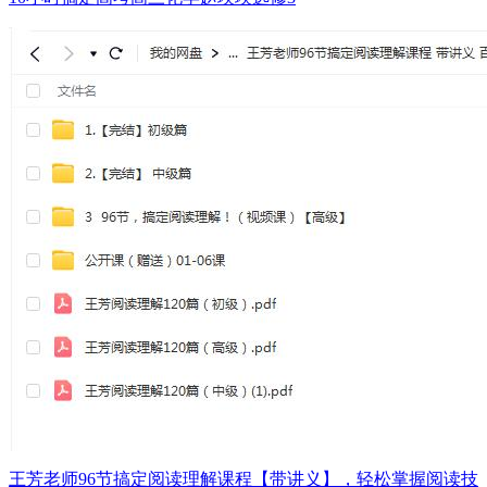
王芳老师96节搞定阅读理解课程【带讲义】，轻松掌握阅读技