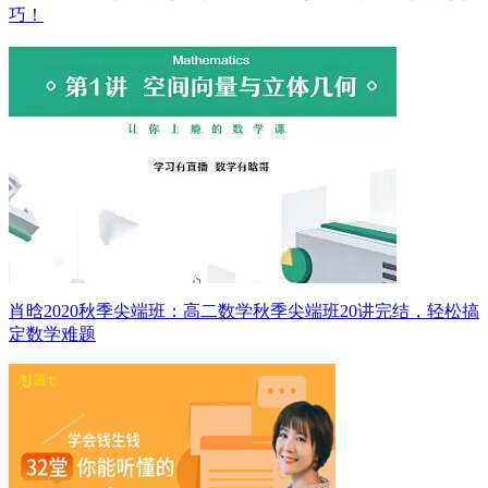
巧！
肖晗2020秋季尖端班：高二数学秋季尖端班20讲完结，轻松搞
定数学难题