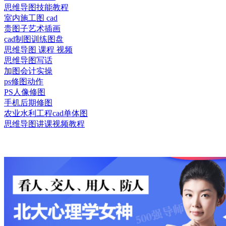
思维导图技能教程
室内施工图 cad
贵图子艺术插画
cad制图训练图盘
思维导图 课程 视频
思维导图写话
加图会计实操
ps修图动作
PS人像修图
手机后期修图
农业水利工程cad单体图
思维导图讲课视频教程