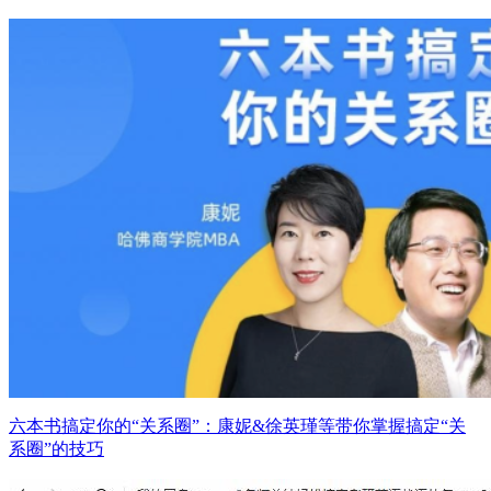
六本书搞定你的“关系圈”：康妮&徐英瑾等带你掌握搞定“关
系圈”的技巧