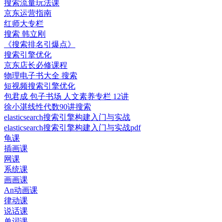
搜索流量玩法课
京东运营指南
红师大专栏
搜索 韩立刚
《搜索排名引爆点》
搜索引擎优化
京东店长必修课程
物理电子书大全 搜索
短视频搜索引擎优化
包君成 包子书场 人文素养专栏 12讲
徐小湛线性代数90讲搜索
elasticsearch搜索引擎构建入门与实战
elasticsearch搜索引擎构建入门与实战pdf
龟课
插画课
网课
系统课
画画课
An动画课
律动课
说话课
单词课