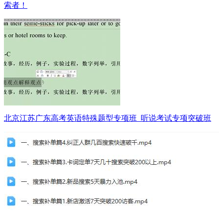
索者！
北京江苏广东高考英语特殊题型专项班_听说考试专项突破班